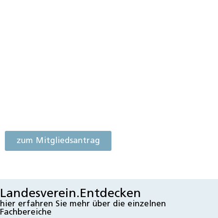
SIE LIEBEN DIE
VIELFALT BAYERNS?
WERDEN SIE
MITGLIED.
zum Mitgliedsantrag
Landesverein.Entdecken
hier erfahren Sie mehr über die einzelnen
Fachbereiche