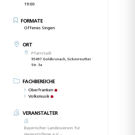
19:00
FORMATE
Offenes Singen
ORT
Pfarrstadl
95497 Goldkronach, Sickenreuther
Str. 3a
FACHBEREICHE
Oberfranken
Volksmusik
VERANSTALTER
Bayerischer Landesverein für
Heimatpflege e.V. -