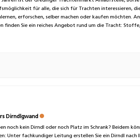
3 Jahren ist der Gredinger Trachtenmarkt Anlaufstelle, Börs
smöglichkeit für alle, die sich für Trachten interessieren, die
lernen, erforschen, selber machen oder kaufen möchten. An
n finden Sie ein reiches Angebot rund um die Tracht: Stoffe
r, Schnitte, Bücher, Beratung und Information, Kurzweil, ne
nterhaltung. In […]
rs Dirndlgwand
ben noch kein Dirndl oder noch Platz im Schrank? Beidem kön
en: Unter fachkundiger Leitung erstellen Sie ein Dirndl nach 