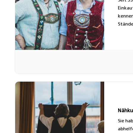
Seit 3
Einkauf
kennen
Stände
Zubehö
gute U
Nähku
Sie ha
abhelf