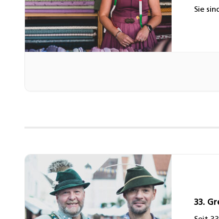
Sie si
Weiter
Richti
33. G