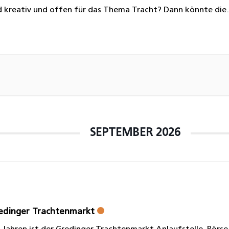
nd kreativ und offen für das Thema Tracht? Dann könnte die
bildung Gestalter/in im Trachtenschneiderhandwerk (HWK) 
ge für Sie sein! Tradition bewahren – Zukunft gestalten […]
SEPTEMBER 2026
redinger Trachtenmarkt