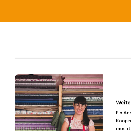
Weite
Ein An
Kooper
möchte