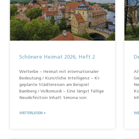
Schönere Heimat 2026, Heft 2
De
Welterbe – Heimat mit internationaler
Al
Bedeutung / Künstliche Intelligenz – KI-
Ge
geplante Städtereisen am Beispiel
Ne
Bamberg / Volksmusik – Eine längst fällige
Ko
Neudefinition Inhalt: Simona von
In
WEITERLESEN »
WE