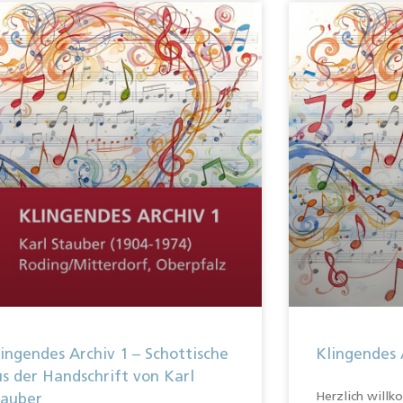
ingendes Archiv 1 – Schottische
Klingendes 
s der Handschrift von Karl
Herzlich will
tauber