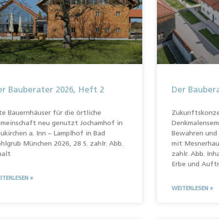
r Bauberater 2026, Heft 2
Der Baubera
te Bauernhäuser für die örtliche
Zukunftskonze
meinschaft neu genutzt Jochamhof in
Denkmalensemb
ukirchen a. Inn – Lamplhof in Bad
Bewahren und 
hlgrub München 2026, 28 S. zahlr. Abb.
mit Mesnerhau
halt
zahlr. Abb. In
Erbe und Auft
ITERLESEN »
WEITERLESEN »