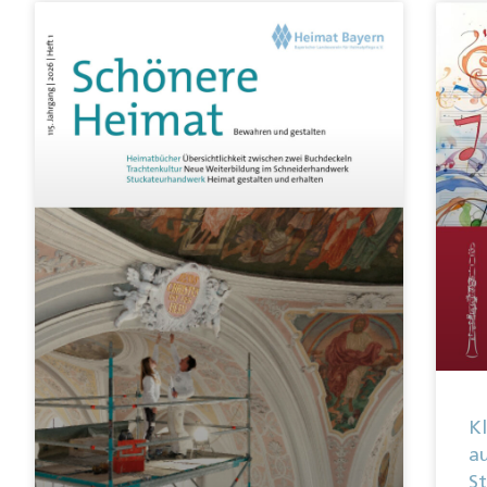
Kl
au
S