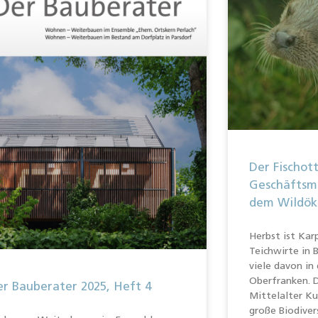
Der Fischott
Geschäftsmo
dem Wildök
Herbst ist Kar
Teichwirte in 
viele davon in
Oberfranken. 
r Bauberater 2025, Heft 4
Mittelalter Ku
große Biodiver