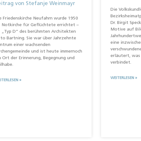
eitrag von Stefanje Weinmayr
Die Volkskundl
Bezirksheimat
e Friedenskirche Neufahrn wurde 1950
Dr. Birgit Spec
s Notkirche für Geflüchtete errichtet –
Motive auf Bi
s „Typ D“ des berühmten Architekten
Jahrhundertwen
to Bartning. Sie war über Jahrzehnte
eine inzwisch
ntrum einer wachsenden
verschwundene 
rchengemeinde und ist heute immernoch
erläutert, was
n Ort der Erinnerung, Begegnung und
verbindet.
ilhabe.
WEITERLESEN »
ITERLESEN »