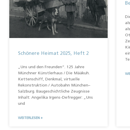
B
Di
al
al
Ot
Ze
Ki
Schönere Heimat 2025, Heft 2
ei
Te
„Uns und den Freunden“. 125 Jahre
Münchner Künstlerhaus / Die Määkuh.
WE
Kettenschiff, Denkmal, virtuelle
Rekonstruktion / Autobahn München–
Salzburg. Baugeschichtliche Zeugnisse
Inhalt: Angelika Irgens-Defregger: „Uns
und
WEITERLESEN »