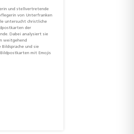
erin und stellvertretende
pflegerin von Unterfranken
kle untersucht christliche
ldpostkarten der
de. Dabei analysiert sie
en weitgehend
Bildsprache und sie
 Bildpostkarten mit Emojis