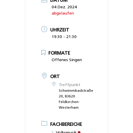
DATUM
04 Dez. 2024
abgelaufen
UHRZEIT
19:30 - 21:30
FORMATE
Offenes Singen
ORT
Treffpunkt
Schwimmbadstraße
20, 83620
Feldkirchen-
Westerham
FACHBEREICHE
Volksmusik