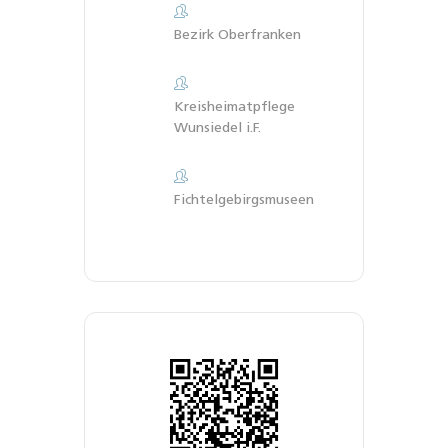
Bezirk Oberfranken
Kreisheimatpflege
Wunsiedel i.F.
Fichtelgebirgsmuseen