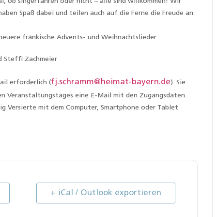
al, ob singerfahren oder nicht – alle sind willkommen! Wir
aben Spaß dabei und teilen auch auf die Ferne die Freude an
neuere fränkische Advents- und Weihnachtslieder.
d Steffi Zachmeier
fj.schramm@heimat-bayern.de
il erforderlich (
). Sie
en Veranstaltungstages eine E-Mail mit den Zugangsdaten.
nig Versierte mit dem Computer, Smartphone oder Tablet
+ iCal / Outlook exportieren