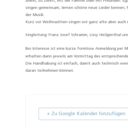
allein, zu zweit, mit der Familie oder mit Freunden. Eg
singen gemeinsam, lernen schöne neue Lieder kennen, h
der Musik.
Kurz vor Weihnachten singen wir ganz alte aber auch 
Singleitung: Franz Josef Schramm, Lissy Heilgenthal un
Bei Interesse ist eine kurze formlose Anmeldung per Ma
erhalten dann jeweils am Vormittag des entsprechend
Die Handhabung ist einfach, damit auch technisch we
daran teilnehmen können.
+ Zu Google Kalender hinzufügen