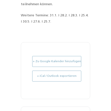
teilnehmen können.
Weitere Termine:
31.1. I
28.2. I
28.3. I
25.4.
I 30.5. I 27.6. I 25.7.
+ Zu Google Kalender hinzufügen
+ iCal / Outlook exportieren