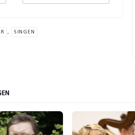
AR
,
SINGEN
GEN