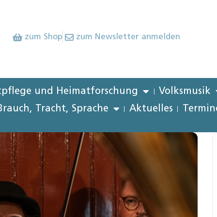
zum Shop
zum Newsletter anmelden
pflege und Heimatforschung
Volksmusik
Brauch, Tracht, Sprache
Aktuelles
Termin