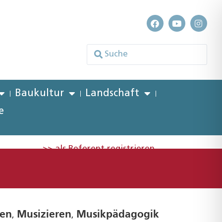
Baukultur
Landschaft
e
>> als Referent registrieren
en
Musizieren
Musikpädagogik
,
,