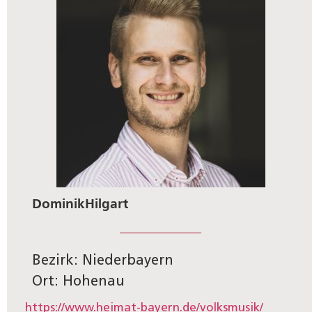
Dominik
Hilgart
Bezirk: Niederbayern
Ort: Hohenau
https://www.heimat-bayern.de/volksmusik/