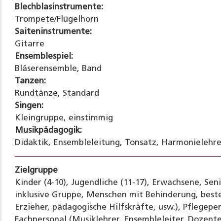
Blechblasinstrumente:
Trompete/Flügelhorn
Saiteninstrumente:
Gitarre
Ensemblespiel:
Bläserensemble, Band
Tanzen:
Rundtänze, Standard
Singen:
Kleingruppe, einstimmig
Musikpädagogik:
Didaktik, Ensembleleitung, Tonsatz, Harmonielehr
Zielgruppe
Kinder (4-10), Jugendliche (11-17), Erwachsene, Se
inklusive Gruppe, Menschen mit Behinderung, beste
Erzieher, pädagogische Hilfskräfte, usw.), Pflegeper
Fachpersonal (Musiklehrer, Ensembleleiter, Dozente