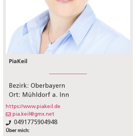
Pia
Keil
Bezirk: Oberbayern
Ort: Mühldorf a. Inn
https://www.piakeil.de
pia.keil@gmx.net
0491775904948
Über mich: