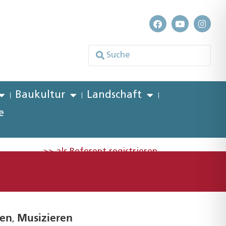
Baukultur
Landschaft
e
>> als Referent registrieren
en
Musizieren
,