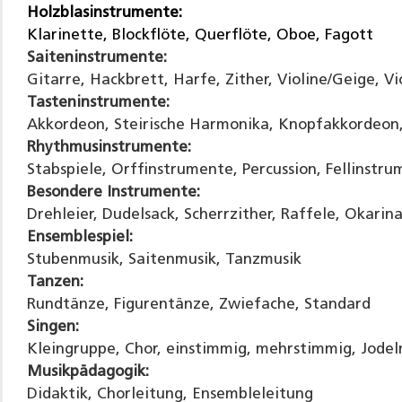
Holzblasinstrumente:
Klarinette, Blockflöte, Querflöte, Oboe, Fagott
Saiteninstrumente:
Gitarre, Hackbrett, Harfe, Zither, Violine/Geige, Vi
Tasteninstrumente:
Akkordeon, Steirische Harmonika, Knopfakkordeon
Rhythmusinstrumente:
Stabspiele, Orffinstrumente, Percussion, Fellinstr
Besondere Instrumente:
Drehleier, Dudelsack, Scherrzither, Raffele, Okarin
Ensemblespiel:
Stubenmusik, Saitenmusik, Tanzmusik
Tanzen:
Rundtänze, Figurentänze, Zwiefache, Standard
Singen:
Kleingruppe, Chor, einstimmig, mehrstimmig, Jodel
Musikpädagogik:
Didaktik, Chorleitung, Ensembleleitung