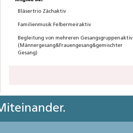
Bläsertrio Zäch
aktiv
Familienmusik Felbermeir
aktiv
Begleitung von mehreren Gesangsgruppen
aktiv
(Männergesang&Frauengesang&gemischter
Gesang)
iteinander.