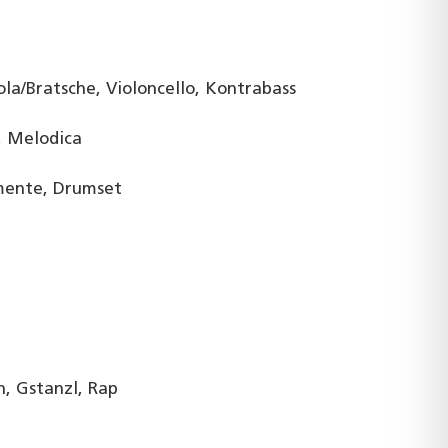
ola/Bratsche, Violoncello, Kontrabass
, Melodica
umente, Drumset
a
n, Gstanzl, Rap