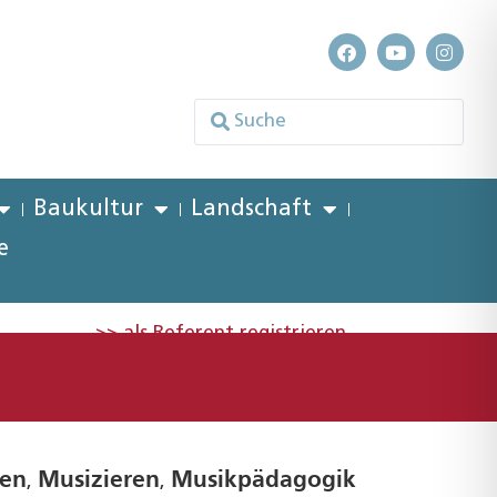
Baukultur
Landschaft
e
>> als Referent registrieren
en
Musizieren
Musikpädagogik
,
,