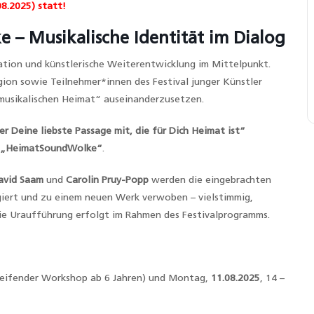
8.2025) statt!
– Musikalische Identität im Dialog
sation und künstlerische Weiterentwicklung im Mittelpunkt.
ion sowie Teilnehmer*innen des Festival junger Künstler
 „musikalischen Heimat“ auseinanderzusetzen.
er Deine liebste Passage mit, die für Dich Heimat ist“
„HeimatSoundWolke“
.
avid Saam
und
Carolin Pruy-Popp
werden die eingebrachten
giert und zu einem neuen Werk verwoben – vielstimmig,
ie Uraufführung erfolgt im Rahmen des Festivalprogramms.
greifender Workshop ab 6 Jahren) und Montag,
11.08.2025
, 14 –