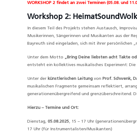
WORKSHOP 2 findet an zwei Terminen (05.08. und 11.0
Workshop 2: HeimatSoundWolke 
In diesem Teil des Projekts stehen Austausch, Improvi
Musikerinnen, Sängerinnen und Musikanten aus der Reg
Bayreuth sind eingeladen, sich mit ihrer persönlichen
Unter dem Motto
„Bring Deine liebsten acht Takte od
entsteht ein kollektives musikalisches Experiment: Die
Unter der
künstlerischen Leitung
von
Prof. Schwenk, D
musikalischen Fragmente gemeinsam reflektiert, arran
generationenübergreifend und grenzüberschreitend. D
Hierzu – Termine und Ort:
Dienstag,
05.08.2025
, 15 – 17 Uhr (generationenüber
17 Uhr (für Instrumentalisten/Musikanten)