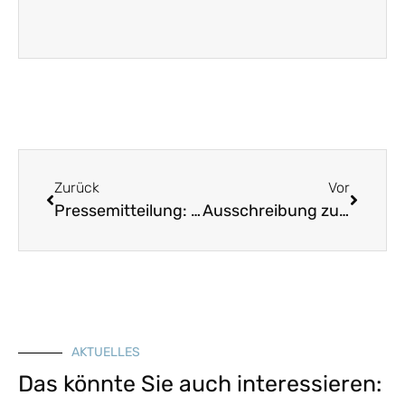
Zurück
Vor
Pressemitteilung: Landesverein für Heimatpflege lobt Jugendpreise mit insgesamt 11.500 Euro aus
Ausschreibung zum Bürgerpreis 2021: Ehrenamtliches Engagement im Stiftungswesen gesucht
AKTUELLES
Das könnte Sie auch interessieren: