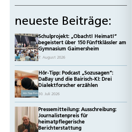
neueste Beiträge:
Schulprojekt: „Obacht! Heimat!“
begeistert über 150 Fünftklässler am
Gymnasium Gaimersheim
7. August 2026
Hör-Tipp: Podcast „Sozusagen“:
DaBay und die Bairisch-KI: Drei
Dialektforscher erzählen
30. Juli 2026
Pressemitteilung: Ausschreibung:
Journalistenpreis für
heimatpflegerische
Berichterstattung