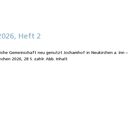
2026, Heft 2
e
liche Gemeinschaft neu genutzt Jochamhof in Neukirchen a. Inn –
hen 2026, 28 S. zahlr. Abb. Inhalt