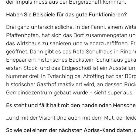
der Impuls muss aus der Bürgerschaft kommen.
Haben Sie Beispiele für das gute Funktionieren?
Drei ganz unterschiedliche. In der Fanni, einem Wirt
Pfaffenhofen, hat sich das Dorf zusammengetan u
das Wirtshaus zu sanieren und wiederzueröffnen. Fre
geöffnet. Dann gibt es das Rote Schulhaus in Rinc
Ehepaar ein historisches Backstein-Schulhaus gekau
ersten Stock, und das Erdgeschoß ist ein Ausstellu
Nummer drei: In Tyrlaching bei Altötting hat der Bür
historischer Gasthof reaktiviert wird, an dessen Rüc
Gemeindezentrum gebaut wurde – sieht super aus!
Es steht und fällt halt mit den handelnden Mensch
…und mit der Vision! Und auch mit dem Mut, der leider
So wie bei einem der nächsten Abriss-Kandidaten, d