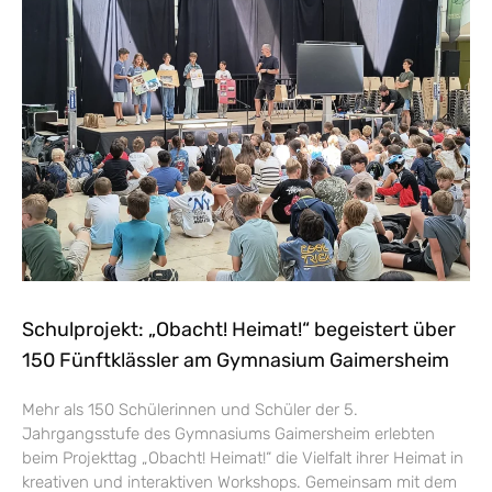
Schulprojekt: „Obacht! Heimat!“ begeistert über
150 Fünftklässler am Gymnasium Gaimersheim
Mehr als 150 Schülerinnen und Schüler der 5.
Jahrgangsstufe des Gymnasiums Gaimersheim erlebten
beim Projekttag „Obacht! Heimat!“ die Vielfalt ihrer Heimat in
kreativen und interaktiven Workshops. Gemeinsam mit dem