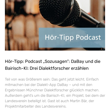
Hör-Tipp: Podcast „Sozusagen“: DaBay und die
Bairisch-KI: Drei Dialektforscher erzählen
Teil von was Größerem sein: Das geht jetzt leicht. Einfach
mitmachen bei der Dialekt-App DaBay – und mit den
Ergebnissen Münchner Dialektforscher glücklich machen.
Außerdem geht’s um die Bairisch-KI, ein Projekt, bei dem der
Landesverein beteiligt ist. Gast ist auch Martin Bär, der
Projektmitarbeiter des Landesvereins.