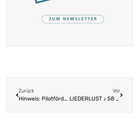
Zurück
Vor
Hinweis: Pilotförderprogramm „Heimat.Engagiert“ – jetzt bewerben! (StMFH)
LIEDERLUST ♪ 58 – Der Woidtaubra