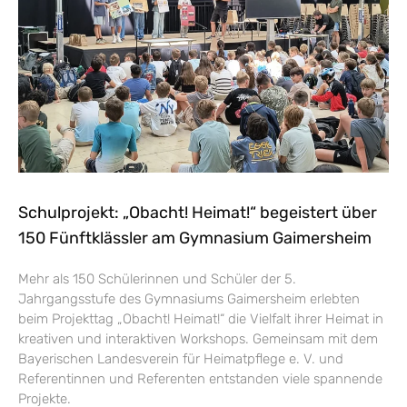
Schulprojekt: „Obacht! Heimat!“ begeistert über
150 Fünftklässler am Gymnasium Gaimersheim
Mehr als 150 Schülerinnen und Schüler der 5.
Jahrgangsstufe des Gymnasiums Gaimersheim erlebten
beim Projekttag „Obacht! Heimat!“ die Vielfalt ihrer Heimat in
kreativen und interaktiven Workshops. Gemeinsam mit dem
Bayerischen Landesverein für Heimatpflege e. V. und
Referentinnen und Referenten entstanden viele spannende
Projekte.