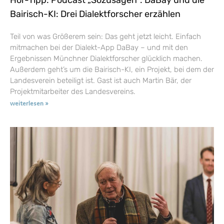
Hör-Tipp: Podcast „Sozusagen“: DaBay und die
Bairisch-KI: Drei Dialektforscher erzählen
Teil von was Größerem sein: Das geht jetzt leicht. Einfach
mitmachen bei der Dialekt-App DaBay – und mit den
Ergebnissen Münchner Dialektforscher glücklich machen.
Außerdem geht’s um die Bairisch-KI, ein Projekt, bei dem der
Landesverein beteiligt ist. Gast ist auch Martin Bär, der
Projektmitarbeiter des Landesvereins.
weiterlesen »