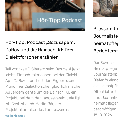
Pressemitt
Journaliste
Hör-Tipp: Podcast „Sozusagen“:
heimatpfle
DaBay und die Bairisch-KI: Drei
Berichters
Dialektforscher erzählen
Der Bayerisch
Heimatpflege 
Teil von was Größerem sein: Das geht jetzt
Journalistenp
leicht. Einfach mitmachen bei der Dialekt-
Dieter-Wieland
App DaBay – und mit den Ergebnissen
die Heimatpfle
Münchner Dialektforscher glücklich machen.
Öffentlichkei
Außerdem geht’s um die Bairisch-KI, ein
und Journalist
Projekt, bei dem der Landesverein beteiligt
heimatpflege
ist. Gast ist auch Martin Bär, der
beschäftigen.
Projektmitarbeiter des Landesvereins.
18.10.2026.
weiterlesen »