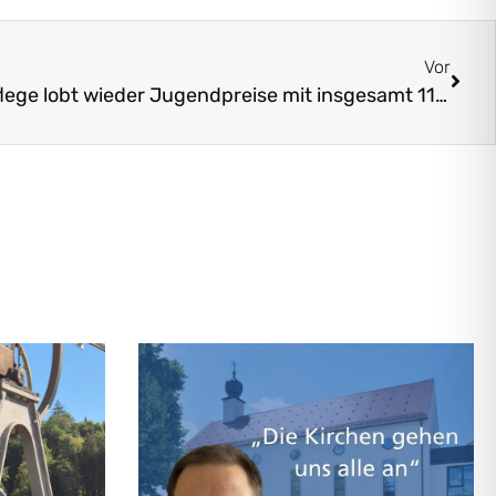
Vor
Landesverein für Heimatpflege lobt wieder Jugendpreise mit insgesamt 11.500 Euro aus