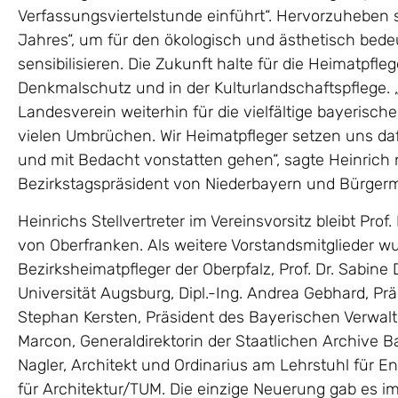
Verfassungsviertelstunde einführt“. Hervorzuheben s
Jahres“, um für den ökologisch und ästhetisch bed
sensibilisieren. Die Zukunft halte für die Heimatpfle
Denkmalschutz und in der Kulturlandschaftspflege. 
Landesverein weiterhin für die vielfältige bayerisch
vielen Umbrüchen. Wir Heimatpfleger setzen uns d
und mit Bedacht vonstatten gehen“, sagte Heinrich 
Bezirkstagspräsident von Niederbayern und Bürgerm
Heinrichs Stellvertreter im Vereinsvorsitz bleibt Prof
von Oberfranken. Als weitere Vorstandsmitglieder wu
Bezirksheimatpfleger der Oberpfalz, Prof. Dr. Sabine
Universität Augsburg, Dipl.-Ing. Andrea Gebhard, P
Stephan Kersten, Präsident des Bayerischen Verwaltu
Marcon, Generaldirektorin der Staatlichen Archive Bay
Nagler, Architekt und Ordinarius am Lehrstuhl für E
für Architektur/TUM. Die einzige Neuerung gab es i