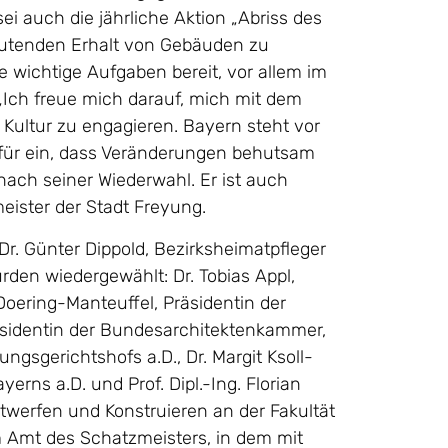
ei auch die jährliche Aktion „Abriss des
eutenden Erhalt von Gebäuden zu
ge wichtige Aufgaben bereit, vor allem im
„Ich freue mich darauf, mich mit dem
e Kultur zu engagieren. Bayern steht vor
afür ein, dass Veränderungen behutsam
nach seiner Wiederwahl. Er ist auch
eister der Stadt Freyung.
. Dr. Günter Dippold, Bezirksheimatpfleger
rden wiedergewählt: Dr. Tobias Appl,
 Doering-Manteuffel, Präsidentin der
räsidentin der Bundesarchitektenkammer,
ngsgerichtshofs a.D., Dr. Margit Ksoll-
erns a.D. und Prof. Dipl.-Ing. Florian
ntwerfen und Konstruieren an der Fakultät
m Amt des Schatzmeisters, in dem mit