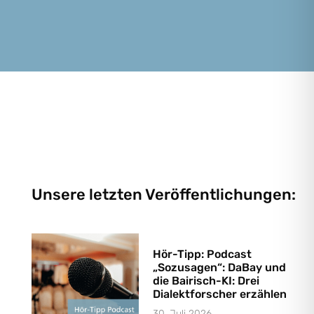
Unsere letzten Veröffentlichungen:
Hör-Tipp: Podcast
„Sozusagen“: DaBay und
die Bairisch-KI: Drei
Dialektforscher erzählen
30. Juli 2026