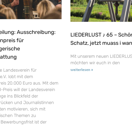
eilung: Ausschreibung:
LIEDERLUST ♪ 65 – Schö
npreis für
Schatz, jetzt muass i wa
gerische
tattung
Mit unserem neuen LIEDERLUS
möchten wir euch in den
e Landesverein für
weiterlesen »
e.V. lobt mit dem
reis 20.000 Euro aus. Mit dem
-Preis will der Landesverein
ge ins Blickfeld der
t rücken und Journalistinnen
en motivieren, sich mit
rischen Themen zu
 Bewerbungsfrist ist der