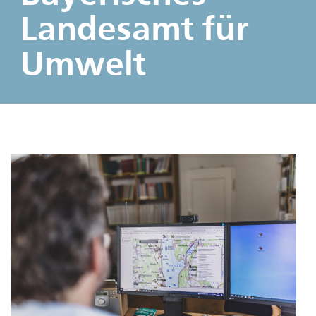
Landesamt für
Umwelt
1
Ü