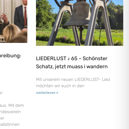
hreibung:
LIEDERLUST ♪ 65 – Schönster
Schatz, jetzt muass i wandern
Mit unserem neuen LIEDERLUST- Lied
möchten wir euch in den
ür
weiterlesen »
aus. Mit dem
andesverein
der
nalistinnen