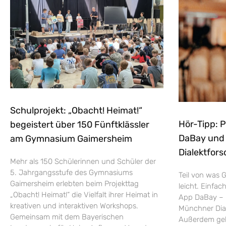
Schulprojekt: „Obacht! Heimat!“
Hör-Tipp: 
begeistert über 150 Fünftklässler
DaBay und d
am Gymnasium Gaimersheim
Dialektfors
Mehr als 150 Schülerinnen und Schüler der
5. Jahrgangsstufe des Gymnasiums
Teil von was G
Gaimersheim erlebten beim Projekttag
leicht. Einfac
„Obacht! Heimat!“ die Vielfalt ihrer Heimat in
App DaBay – 
kreativen und interaktiven Workshops.
Münchner Dial
Gemeinsam mit dem Bayerischen
Außerdem geht