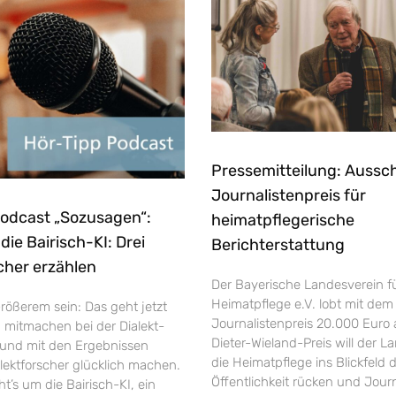
Pressemitteilung: Aussc
Journalistenpreis für
Podcast „Sozusagen“:
heimatpflegerische
ie Bairisch-KI: Drei
Berichterstattung
cher erzählen
Der Bayerische Landesverein f
Heimatpflege e.V. lobt mit dem
rößerem sein: Das geht jetzt
Journalistenpreis 20.000 Euro 
h mitmachen bei der Dialekt-
Dieter-Wieland-Preis will der L
und mit den Ergebnissen
die Heimatpflege ins Blickfeld 
ektforscher glücklich machen.
Öffentlichkeit rücken und Jour
’s um die Bairisch-KI, ein