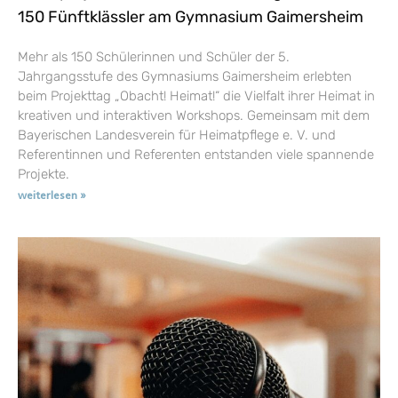
150 Fünftklässler am Gymnasium Gaimersheim
Mehr als 150 Schülerinnen und Schüler der 5.
Jahrgangsstufe des Gymnasiums Gaimersheim erlebten
beim Projekttag „Obacht! Heimat!“ die Vielfalt ihrer Heimat in
kreativen und interaktiven Workshops. Gemeinsam mit dem
Bayerischen Landesverein für Heimatpflege e. V. und
Referentinnen und Referenten entstanden viele spannende
Projekte.
weiterlesen »