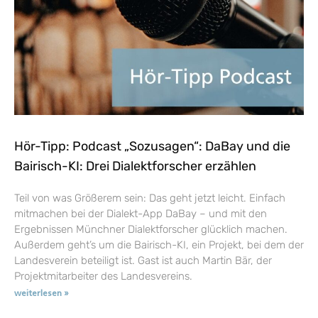
Hör-Tipp: Podcast „Sozusagen“: DaBay und die
Bairisch-KI: Drei Dialektforscher erzählen
Teil von was Größerem sein: Das geht jetzt leicht. Einfach
mitmachen bei der Dialekt-App DaBay – und mit den
Ergebnissen Münchner Dialektforscher glücklich machen.
Außerdem geht’s um die Bairisch-KI, ein Projekt, bei dem der
Landesverein beteiligt ist. Gast ist auch Martin Bär, der
Projektmitarbeiter des Landesvereins.
weiterlesen »