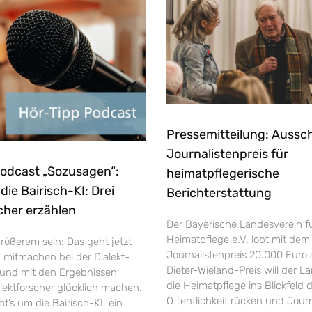
Pressemitteilung: Aussc
Journalistenpreis für
Podcast „Sozusagen“:
heimatpflegerische
ie Bairisch-KI: Drei
Berichterstattung
cher erzählen
Der Bayerische Landesverein f
Heimatpflege e.V. lobt mit dem
rößerem sein: Das geht jetzt
Journalistenpreis 20.000 Euro 
h mitmachen bei der Dialekt-
Dieter-Wieland-Preis will der L
und mit den Ergebnissen
die Heimatpflege ins Blickfeld 
ektforscher glücklich machen.
Öffentlichkeit rücken und Jour
’s um die Bairisch-KI, ein