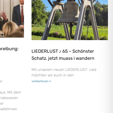
hreibung:
LIEDERLUST ♪ 65 – Schönster
Schatz, jetzt muass i wandern
Mit unserem neuen LIEDERLUST- Lied
möchten wir euch in den
ür
weiterlesen »
aus. Mit dem
andesverein
der
nalistinnen