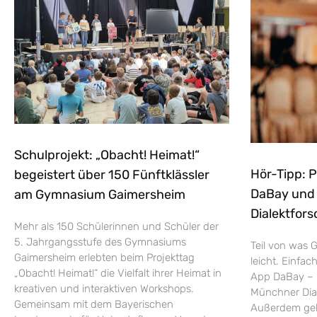
Schulprojekt: „Obacht! Heimat!“
Hör-Tipp: 
begeistert über 150 Fünftklässler
DaBay und d
am Gymnasium Gaimersheim
Dialektfors
Mehr als 150 Schülerinnen und Schüler der
5. Jahrgangsstufe des Gymnasiums
Teil von was G
Gaimersheim erlebten beim Projekttag
leicht. Einfac
„Obacht! Heimat!“ die Vielfalt ihrer Heimat in
App DaBay – 
kreativen und interaktiven Workshops.
Münchner Dial
Gemeinsam mit dem Bayerischen
Außerdem geht