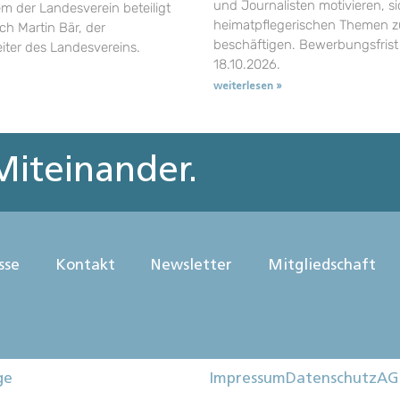
und Journalisten motivieren, si
em der Landesverein beteiligt
heimatpflegerischen Themen z
uch Martin Bär, der
beschäftigen. Bewerbungsfrist 
eiter des Landesvereins.
18.10.2026.
weiterlesen »
iteinander.
sse
Kontakt
Newsletter
Mitgliedschaft
ge
Impressum
Datenschutz
AG