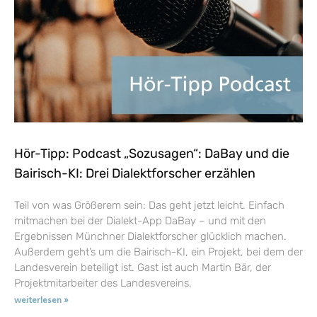
Hör-Tipp: Podcast „Sozusagen“: DaBay und die
Bairisch-KI: Drei Dialektforscher erzählen
Teil von was Größerem sein: Das geht jetzt leicht. Einfach
mitmachen bei der Dialekt-App DaBay – und mit den
Ergebnissen Münchner Dialektforscher glücklich machen.
Außerdem geht’s um die Bairisch-KI, ein Projekt, bei dem der
Landesverein beteiligt ist. Gast ist auch Martin Bär, der
Projektmitarbeiter des Landesvereins.
weiterlesen »