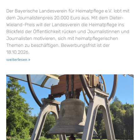
Der Bayerische Landesverein für Heimatpflege e.V. lobt mit
dem Journalistenpreis 20.000 Euro aus. Mit dem Dieter-
Wieland-Preis will der Landesverein die Heimatpflege ins
Blickfeld der Öffentlichkeit rücken und Journalistinnen und
Journalisten motivieren, sich mit heimatpflegerischen
Themen zu beschäftigen. Bewerbungsfrist ist der
18.10.2026.
weiterlesen »