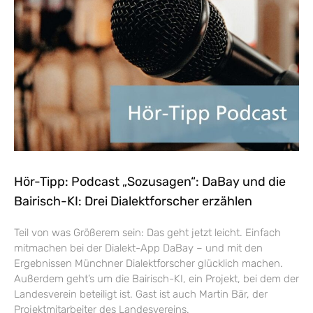
Hör-Tipp: Podcast „Sozusagen“: DaBay und die
Bairisch-KI: Drei Dialektforscher erzählen
Teil von was Größerem sein: Das geht jetzt leicht. Einfach
mitmachen bei der Dialekt-App DaBay – und mit den
Ergebnissen Münchner Dialektforscher glücklich machen.
Außerdem geht’s um die Bairisch-KI, ein Projekt, bei dem der
Landesverein beteiligt ist. Gast ist auch Martin Bär, der
Projektmitarbeiter des Landesvereins.