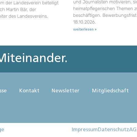
und Journalisten motivieren, si
em der Landesverein beteiligt
heimatpflegerischen Themen z
uch Martin Bär, der
beschäftigen. Bewerbungsfrist 
eiter des Landesvereins.
18.10.2026.
weiterlesen »
iteinander.
sse
Kontakt
Newsletter
Mitgliedschaft
ge
Impressum
Datenschutz
AG