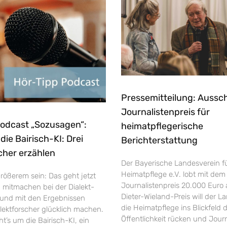
Pressemitteilung: Aussc
Journalistenpreis für
Podcast „Sozusagen“:
heimatpflegerische
ie Bairisch-KI: Drei
Berichterstattung
cher erzählen
Der Bayerische Landesverein f
Heimatpflege e.V. lobt mit dem
rößerem sein: Das geht jetzt
Journalistenpreis 20.000 Euro 
h mitmachen bei der Dialekt-
Dieter-Wieland-Preis will der L
und mit den Ergebnissen
die Heimatpflege ins Blickfeld 
ektforscher glücklich machen.
Öffentlichkeit rücken und Jour
’s um die Bairisch-KI, ein