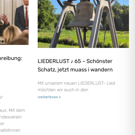
hreibung:
LIEDERLUST ♪ 65 – Schönster
Schatz, jetzt muass i wandern
Mit unserem neuen LIEDERLUST- Lied
möchten wir euch in den
ür
weiterlesen »
aus. Mit dem
andesverein
der
nalistinnen