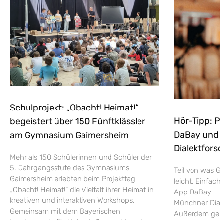
Schulprojekt: „Obacht! Heimat!“
Hör-Tipp: 
begeistert über 150 Fünftklässler
DaBay und d
am Gymnasium Gaimersheim
Dialektfors
Mehr als 150 Schülerinnen und Schüler der
5. Jahrgangsstufe des Gymnasiums
Teil von was G
Gaimersheim erlebten beim Projekttag
leicht. Einfac
„Obacht! Heimat!“ die Vielfalt ihrer Heimat in
App DaBay – 
kreativen und interaktiven Workshops.
Münchner Dial
Gemeinsam mit dem Bayerischen
Außerdem geht