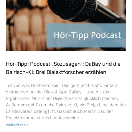
Hör-Tipp: Podcast „Sozusagen“: DaBay und die
Bairisch-KI: Drei Dialektforscher erzählen
Teil von was Größerem sein: Das geht jetzt leicht. Einfach
mitmachen bei der Dialekt-App DaBay – und mit den
Ergebnissen Münchner Dialektforscher glücklich machen.
Außerdem geht’s um die Bairisch-KI, ein Projekt, bei dem der
Landesverein beteiligt ist. Gast ist auch Martin Bär, der
Projektmitarbeiter des Landesvereins.
weiterlesen »