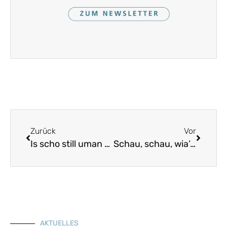
Zurück
Vor
Is scho still uman See
Schau, schau, wia’s renga tuat
AKTUELLES