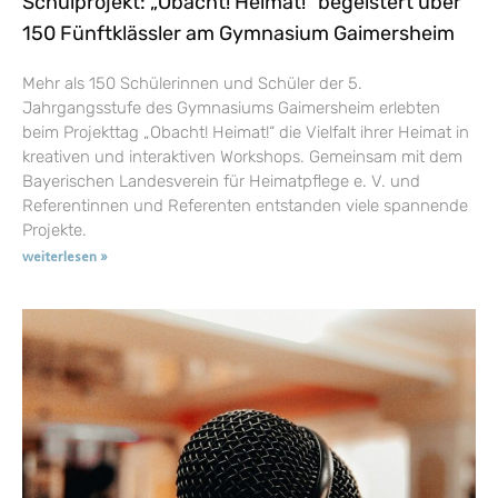
Schulprojekt: „Obacht! Heimat!“ begeistert über
150 Fünftklässler am Gymnasium Gaimersheim
Mehr als 150 Schülerinnen und Schüler der 5.
Jahrgangsstufe des Gymnasiums Gaimersheim erlebten
beim Projekttag „Obacht! Heimat!“ die Vielfalt ihrer Heimat in
kreativen und interaktiven Workshops. Gemeinsam mit dem
Bayerischen Landesverein für Heimatpflege e. V. und
Referentinnen und Referenten entstanden viele spannende
Projekte.
weiterlesen »