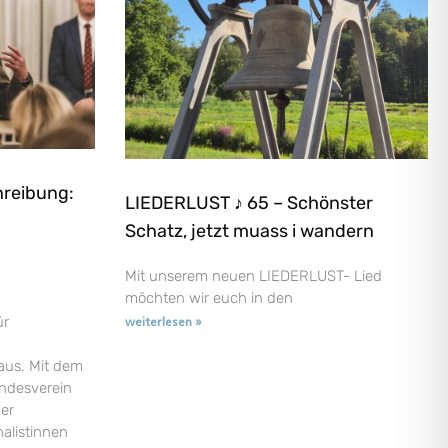
hreibung:
LIEDERLUST ♪ 65 – Schönster
Schatz, jetzt muass i wandern
Mit unserem neuen LIEDERLUST- Lied
möchten wir euch in den
ür
weiterlesen »
aus. Mit dem
andesverein
der
nalistinnen