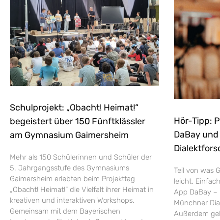
Schulprojekt: „Obacht! Heimat!“
Hör-Tipp: 
begeistert über 150 Fünftklässler
DaBay und d
am Gymnasium Gaimersheim
Dialektfors
Mehr als 150 Schülerinnen und Schüler der
5. Jahrgangsstufe des Gymnasiums
Teil von was G
Gaimersheim erlebten beim Projekttag
leicht. Einfac
„Obacht! Heimat!“ die Vielfalt ihrer Heimat in
App DaBay – 
kreativen und interaktiven Workshops.
Münchner Dial
Gemeinsam mit dem Bayerischen
Außerdem geht