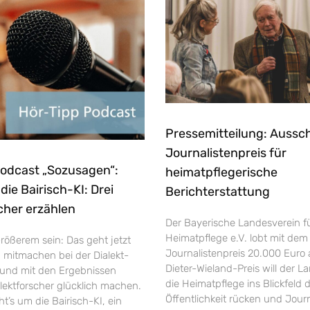
Pressemitteilung: Aussc
Journalistenpreis für
Podcast „Sozusagen“:
heimatpflegerische
ie Bairisch-KI: Drei
Berichterstattung
cher erzählen
Der Bayerische Landesverein f
Heimatpflege e.V. lobt mit dem
rößerem sein: Das geht jetzt
Journalistenpreis 20.000 Euro 
h mitmachen bei der Dialekt-
Dieter-Wieland-Preis will der L
und mit den Ergebnissen
die Heimatpflege ins Blickfeld 
ektforscher glücklich machen.
Öffentlichkeit rücken und Jour
’s um die Bairisch-KI, ein