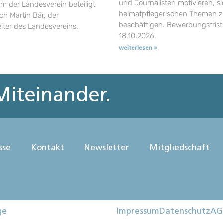
und Journalisten motivieren, si
em der Landesverein beteiligt
heimatpflegerischen Themen z
uch Martin Bär, der
beschäftigen. Bewerbungsfrist 
eiter des Landesvereins.
18.10.2026.
weiterlesen »
iteinander.
sse
Kontakt
Newsletter
Mitgliedschaft
ge
Impressum
Datenschutz
AG