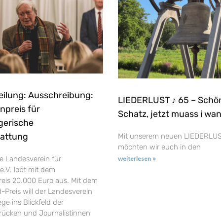
eilung: Ausschreibung:
LIEDERLUST ♪ 65 – Schö
npreis für
Schatz, jetzt muass i wa
gerische
tattung
Mit unserem neuen LIEDERLUS
möchten wir euch in den
e Landesverein für
weiterlesen »
e.V. lobt mit dem
reis 20.000 Euro aus. Mit dem
-Preis will der Landesverein
ge ins Blickfeld der
t rücken und Journalistinnen