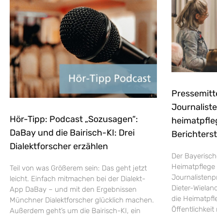
Pressemitt
Journaliste
Hör-Tipp: Podcast „Sozusagen“:
heimatpfle
DaBay und die Bairisch-KI: Drei
Berichters
Dialektforscher erzählen
Der Bayerisch
Heimatpflege 
Teil von was Größerem sein: Das geht jetzt
Journalistenp
leicht. Einfach mitmachen bei der Dialekt-
Dieter-Wieland
App DaBay – und mit den Ergebnissen
die Heimatpfle
Münchner Dialektforscher glücklich machen.
Öffentlichkei
Außerdem geht’s um die Bairisch-KI, ein