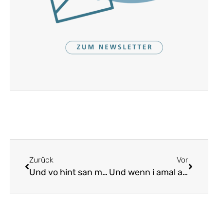
Zurück
Vor
Und vo hint san ma füra
Und wenn i amal auf Reisen geh