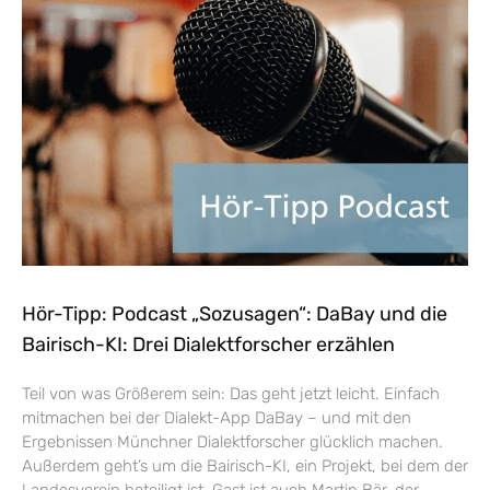
Hör-Tipp: Podcast „Sozusagen“: DaBay und die
Bairisch-KI: Drei Dialektforscher erzählen
Teil von was Größerem sein: Das geht jetzt leicht. Einfach
mitmachen bei der Dialekt-App DaBay – und mit den
Ergebnissen Münchner Dialektforscher glücklich machen.
Außerdem geht’s um die Bairisch-KI, ein Projekt, bei dem der
Landesverein beteiligt ist. Gast ist auch Martin Bär, der