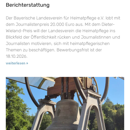
Berichterstattung
Der Bayerische Landesverein für Heimatpflege e.V. lobt mit
dem Journalistenpreis 20.000 Euro aus. Mit dem Dieter-
Wieland-Preis will der Landesverein die Heimatpflege ins
Blickfeld der Öffentlichkeit rücken und Journalistinnen und
Journalisten motivieren, sich mit heimatpflegerischen
Themen zu beschäftigen. Bewerbungsfrist ist der
18.10.2026.
weiterlesen »