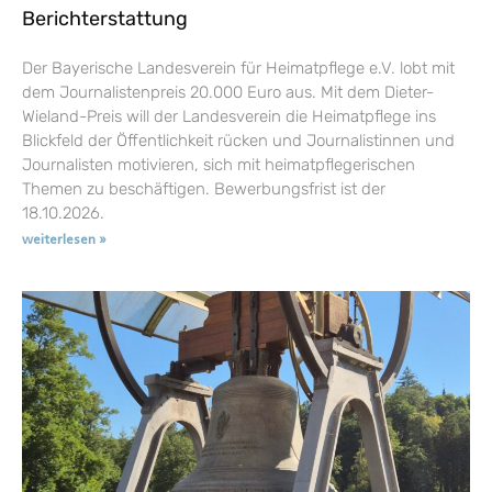
Berichterstattung
Der Bayerische Landesverein für Heimatpflege e.V. lobt mit
dem Journalistenpreis 20.000 Euro aus. Mit dem Dieter-
Wieland-Preis will der Landesverein die Heimatpflege ins
Blickfeld der Öffentlichkeit rücken und Journalistinnen und
Journalisten motivieren, sich mit heimatpflegerischen
Themen zu beschäftigen. Bewerbungsfrist ist der
18.10.2026.
weiterlesen »