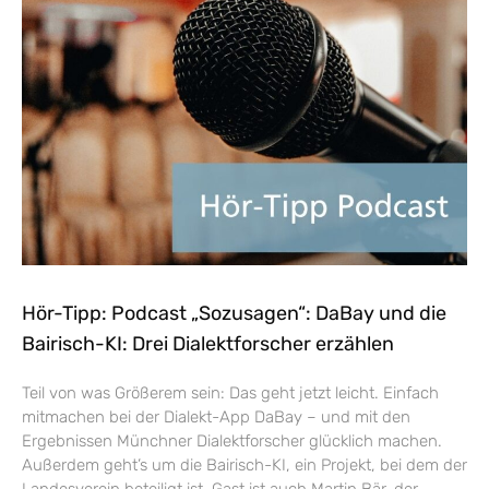
Hör-Tipp: Podcast „Sozusagen“: DaBay und die
Bairisch-KI: Drei Dialektforscher erzählen
Teil von was Größerem sein: Das geht jetzt leicht. Einfach
mitmachen bei der Dialekt-App DaBay – und mit den
Ergebnissen Münchner Dialektforscher glücklich machen.
Außerdem geht’s um die Bairisch-KI, ein Projekt, bei dem der
Landesverein beteiligt ist. Gast ist auch Martin Bär, der