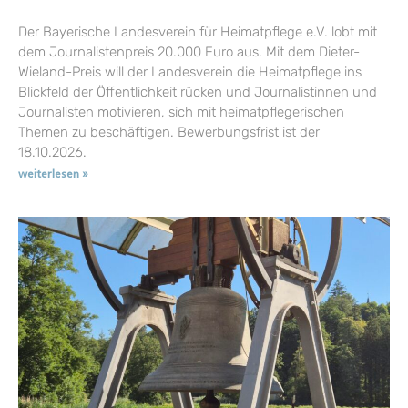
Der Bayerische Landesverein für Heimatpflege e.V. lobt mit
dem Journalistenpreis 20.000 Euro aus. Mit dem Dieter-
Wieland-Preis will der Landesverein die Heimatpflege ins
Blickfeld der Öffentlichkeit rücken und Journalistinnen und
Journalisten motivieren, sich mit heimatpflegerischen
Themen zu beschäftigen. Bewerbungsfrist ist der
18.10.2026.
weiterlesen »