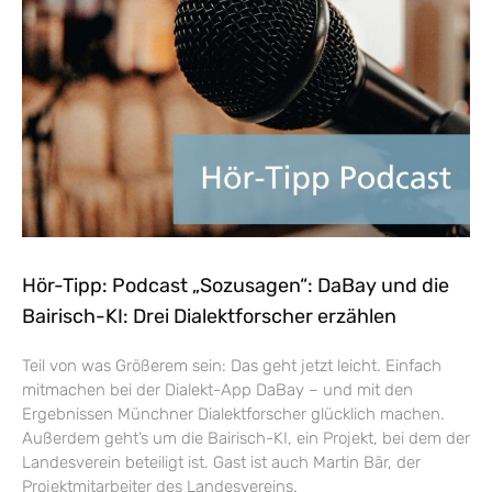
Hör-Tipp: Podcast „Sozusagen“: DaBay und die
Bairisch-KI: Drei Dialektforscher erzählen
Teil von was Größerem sein: Das geht jetzt leicht. Einfach
mitmachen bei der Dialekt-App DaBay – und mit den
Ergebnissen Münchner Dialektforscher glücklich machen.
Außerdem geht’s um die Bairisch-KI, ein Projekt, bei dem der
Landesverein beteiligt ist. Gast ist auch Martin Bär, der
Projektmitarbeiter des Landesvereins.