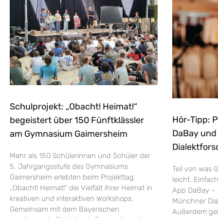
Schulprojekt: „Obacht! Heimat!“
Hör-Tipp: 
begeistert über 150 Fünftklässler
DaBay und d
am Gymnasium Gaimersheim
Dialektfors
Mehr als 150 Schülerinnen und Schüler der
5. Jahrgangsstufe des Gymnasiums
Teil von was G
Gaimersheim erlebten beim Projekttag
leicht. Einfac
„Obacht! Heimat!“ die Vielfalt ihrer Heimat in
App DaBay – 
kreativen und interaktiven Workshops.
Münchner Dial
Gemeinsam mit dem Bayerischen
Außerdem geht