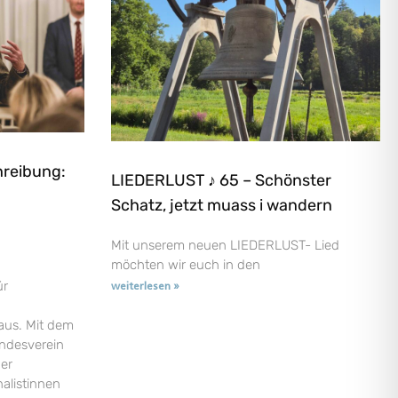
hreibung:
LIEDERLUST ♪ 65 – Schönster
Schatz, jetzt muass i wandern
Mit unserem neuen LIEDERLUST- Lied
möchten wir euch in den
ür
weiterlesen »
aus. Mit dem
andesverein
der
nalistinnen