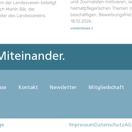
und Journalisten motivieren, si
em der Landesverein beteiligt
heimatpflegerischen Themen z
uch Martin Bär, der
beschäftigen. Bewerbungsfrist 
eiter des Landesvereins.
18.10.2026.
weiterlesen »
iteinander.
sse
Kontakt
Newsletter
Mitgliedschaft
ge
Impressum
Datenschutz
AG