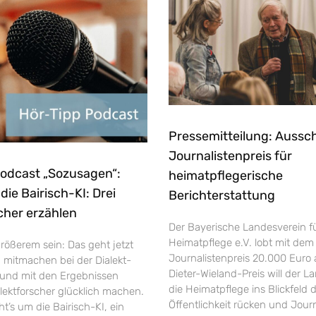
Pressemitteilung: Aussc
Journalistenpreis für
Podcast „Sozusagen“:
heimatpflegerische
ie Bairisch-KI: Drei
Berichterstattung
cher erzählen
Der Bayerische Landesverein f
Heimatpflege e.V. lobt mit dem
rößerem sein: Das geht jetzt
Journalistenpreis 20.000 Euro 
h mitmachen bei der Dialekt-
Dieter-Wieland-Preis will der L
und mit den Ergebnissen
die Heimatpflege ins Blickfeld 
ektforscher glücklich machen.
Öffentlichkeit rücken und Jour
’s um die Bairisch-KI, ein