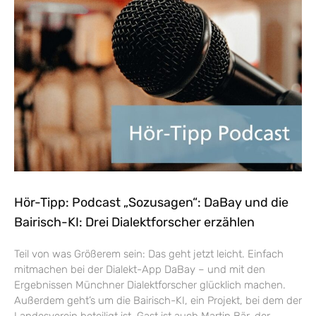
Hör-Tipp: Podcast „Sozusagen“: DaBay und die
Bairisch-KI: Drei Dialektforscher erzählen
Teil von was Größerem sein: Das geht jetzt leicht. Einfach
mitmachen bei der Dialekt-App DaBay – und mit den
Ergebnissen Münchner Dialektforscher glücklich machen.
Außerdem geht’s um die Bairisch-KI, ein Projekt, bei dem der
Landesverein beteiligt ist. Gast ist auch Martin Bär, der