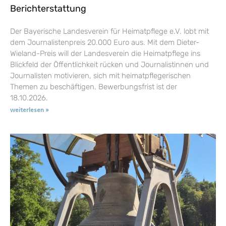
Berichterstattung
Der Bayerische Landesverein für Heimatpflege e.V. lobt mit
dem Journalistenpreis 20.000 Euro aus. Mit dem Dieter-
Wieland-Preis will der Landesverein die Heimatpflege ins
Blickfeld der Öffentlichkeit rücken und Journalistinnen und
Journalisten motivieren, sich mit heimatpflegerischen
Themen zu beschäftigen. Bewerbungsfrist ist der
18.10.2026.
weiterlesen »