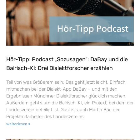
Hör-Tipp: Podcast „Sozusagen“: DaBay und die
Bairisch-KI: Drei Dialektforscher erzählen
Teil von was Größerem sein: Das geht jetzt leicht. Einfach
mitmachen bei der Dialekt-App DaBay – und mit den
Ergebnissen Münchner Dialektforscher glücklich machen.
Außerdem geht’s um die Bairisch-KI, ein Projekt, bei dem der
Landesverein beteiligt ist. Gast ist auch Martin Bär, der
Projektmitarbeiter des Landesvereins.
weiterlesen »