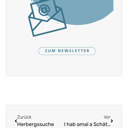
Zurück
Vor
Herbergssuche
I hab amal a Schätzle g’het