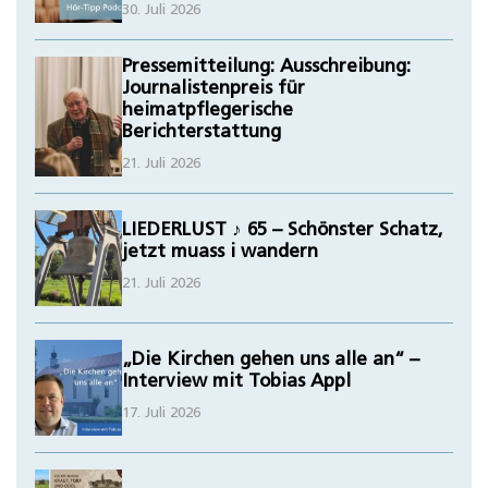
30. Juli 2026
Pressemitteilung: Ausschreibung:
Journalistenpreis für
heimatpflegerische
Berichterstattung
21. Juli 2026
LIEDERLUST ♪ 65 – Schönster Schatz,
jetzt muass i wandern
21. Juli 2026
„Die Kirchen gehen uns alle an“ –
Interview mit Tobias Appl
17. Juli 2026