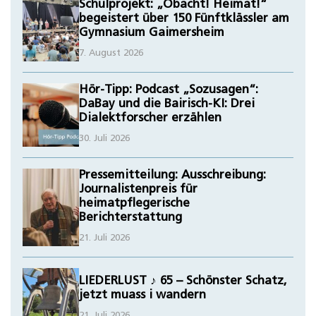
Schulprojekt: „Obacht! Heimat!“
begeistert über 150 Fünftklässler am
Gymnasium Gaimersheim
7. August 2026
Hör-Tipp: Podcast „Sozusagen“:
DaBay und die Bairisch-KI: Drei
Dialektforscher erzählen
30. Juli 2026
Pressemitteilung: Ausschreibung:
Journalistenpreis für
heimatpflegerische
Berichterstattung
21. Juli 2026
LIEDERLUST ♪ 65 – Schönster Schatz,
jetzt muass i wandern
21. Juli 2026