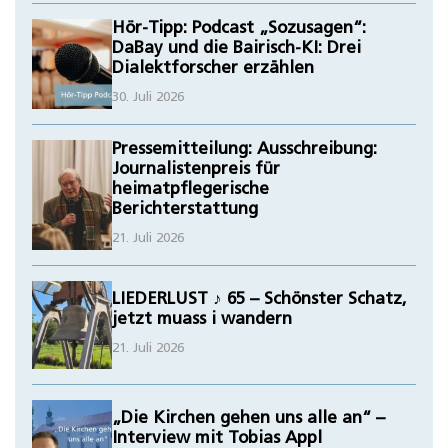
Hör-Tipp: Podcast „Sozusagen“:
DaBay und die Bairisch-KI: Drei
Dialektforscher erzählen
30. Juli 2026
Pressemitteilung: Ausschreibung:
Journalistenpreis für
heimatpflegerische
Berichterstattung
21. Juli 2026
LIEDERLUST ♪ 65 – Schönster Schatz,
jetzt muass i wandern
21. Juli 2026
„Die Kirchen gehen uns alle an“ –
Interview mit Tobias Appl