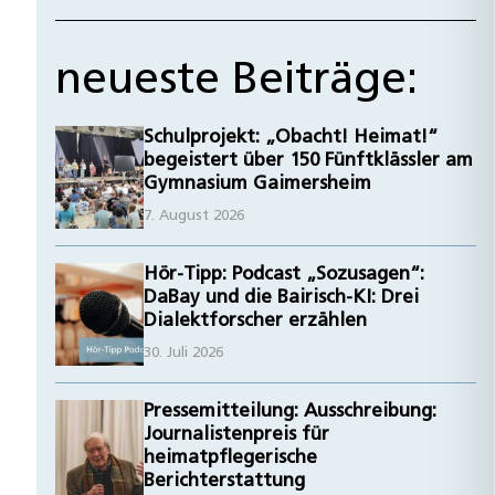
neueste Beiträge:
Schulprojekt: „Obacht! Heimat!“
begeistert über 150 Fünftklässler am
Gymnasium Gaimersheim
7. August 2026
Hör-Tipp: Podcast „Sozusagen“:
DaBay und die Bairisch-KI: Drei
Dialektforscher erzählen
30. Juli 2026
Pressemitteilung: Ausschreibung:
Journalistenpreis für
heimatpflegerische
Berichterstattung