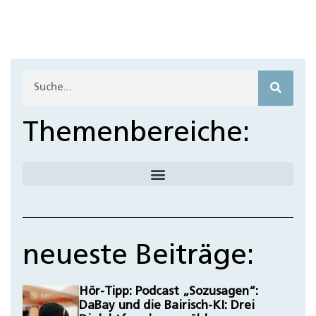
a
F
Themenbereiche:
neueste Beiträge:
Hör-Tipp: Podcast „Sozusagen“:
DaBay und die Bairisch-KI: Drei