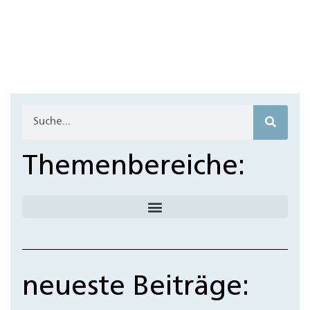
B
s
s
n
Themenbereiche:
neueste Beiträge: