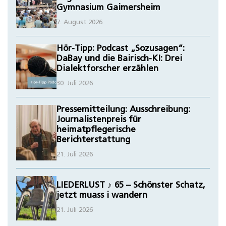
Gymnasium Gaimersheim
7. August 2026
Hör-Tipp: Podcast „Sozusagen“:
DaBay und die Bairisch-KI: Drei
Dialektforscher erzählen
30. Juli 2026
Pressemitteilung: Ausschreibung:
Journalistenpreis für
heimatpflegerische
Berichterstattung
21. Juli 2026
LIEDERLUST ♪ 65 – Schönster Schatz,
jetzt muass i wandern
21. Juli 2026