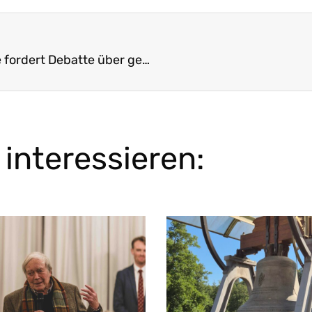
Pressemitteilung: Landesverein für Heimatpflege fordert Debatte über geplante Ausweichspielstätte in Nürnberg
interessieren: