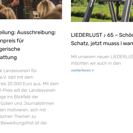
eilung: Ausschreibung:
LIEDERLUST ♪ 65 – Schö
npreis für
Schatz, jetzt muass i wa
gerische
tattung
Mit unserem neuen LIEDERLUS
möchten wir euch in den
e Landesverein für
weiterlesen »
e.V. lobt mit dem
reis 20.000 Euro aus. Mit dem
-Preis will der Landesverein
ge ins Blickfeld der
t rücken und Journalistinnen
en motivieren, sich mit
rischen Themen zu
 Bewerbungsfrist ist der