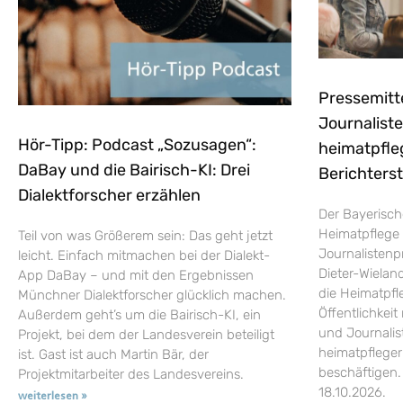
Pressemitt
Journaliste
Hör-Tipp: Podcast „Sozusagen“:
heimatpfle
DaBay und die Bairisch-KI: Drei
Berichters
Dialektforscher erzählen
Der Bayerisch
Heimatpflege 
Teil von was Größerem sein: Das geht jetzt
Journalistenp
leicht. Einfach mitmachen bei der Dialekt-
Dieter-Wieland
App DaBay – und mit den Ergebnissen
die Heimatpfle
Münchner Dialektforscher glücklich machen.
Öffentlichkei
Außerdem geht’s um die Bairisch-KI, ein
und Journalist
Projekt, bei dem der Landesverein beteiligt
heimatpflege
ist. Gast ist auch Martin Bär, der
beschäftigen.
Projektmitarbeiter des Landesvereins.
18.10.2026.
weiterlesen »