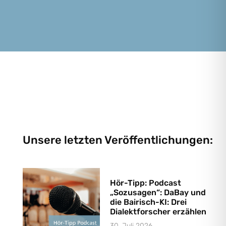
Unsere letzten Veröffentlichungen:
Hör-Tipp: Podcast
„Sozusagen“: DaBay und
die Bairisch-KI: Drei
Dialektforscher erzählen
30. Juli 2026