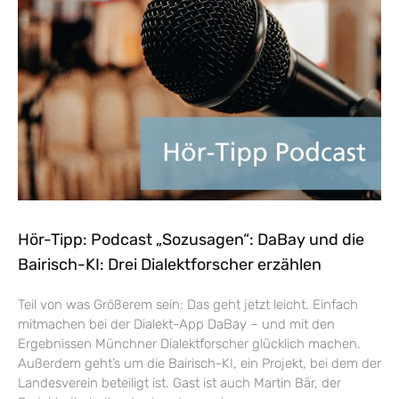
Hör-Tipp: Podcast „Sozusagen“: DaBay und die
Bairisch-KI: Drei Dialektforscher erzählen
Teil von was Größerem sein: Das geht jetzt leicht. Einfach
mitmachen bei der Dialekt-App DaBay – und mit den
Ergebnissen Münchner Dialektforscher glücklich machen.
Außerdem geht’s um die Bairisch-KI, ein Projekt, bei dem der
Landesverein beteiligt ist. Gast ist auch Martin Bär, der