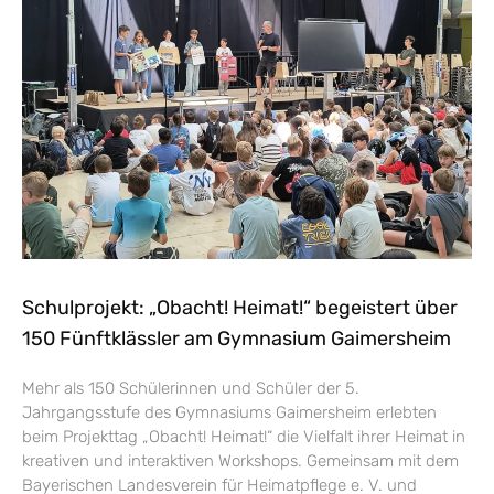
Schulprojekt: „Obacht! Heimat!“ begeistert über
150 Fünftklässler am Gymnasium Gaimersheim
Mehr als 150 Schülerinnen und Schüler der 5.
Jahrgangsstufe des Gymnasiums Gaimersheim erlebten
beim Projekttag „Obacht! Heimat!“ die Vielfalt ihrer Heimat in
kreativen und interaktiven Workshops. Gemeinsam mit dem
Bayerischen Landesverein für Heimatpflege e. V. und