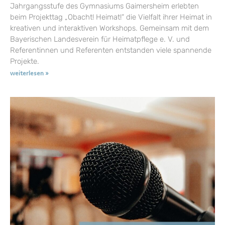
Jahrgangsstufe des Gymnasiums Gaimersheim erlebten
beim Projekttag „Obacht! Heimat!“ die Vielfalt ihrer Heimat in
kreativen und interaktiven Workshops. Gemeinsam mit dem
Bayerischen Landesverein für Heimatpflege e. V. und
Referentinnen und Referenten entstanden viele spannende
Projekte.
weiterlesen »